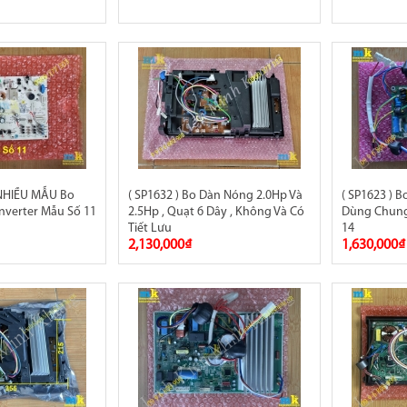
 NHIỀU MẪU Bo
( SP1632 ) Bo Dàn Nóng 2.0Hp Và
( SP1623 ) 
nverter Mẫu Số 11
2.5Hp , Quạt 6 Dây , Không Và Có
Dùng Chung
Tiết Lưu
14
2,130,000₫
1,630,000₫