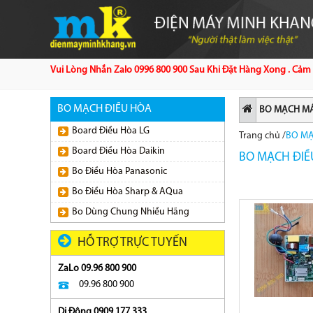
Vui Lòng Nhắn Zalo 0996 800 900 Sau Khi Đặt Hàng Xong . Cảm 
BO MẠCH ĐIỀU HÒA
BO MẠCH MÁ
Board Điều Hòa LG
Trang chủ
/
BO MẠ
Board Điều Hòa Daikin
BO MẠCH ĐIỀ
Bo Điều Hòa Panasonic
Bo Điều Hòa Sharp & AQua
Bo Dùng Chung Nhiều Hãng
HỖ TRỢ TRỰC TUYẾN
ZaLo 09.96 800 900
09.96 800 900
Di Động 0909 177 333