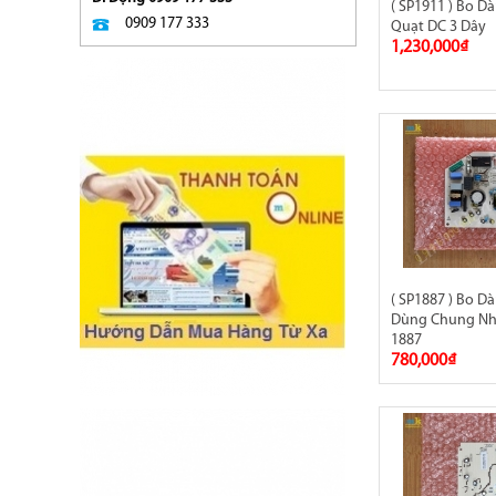
( SP1911 ) Bo 
0909 177 333
Quạt DC 3 Dây
1,230,000₫
( SP1887 ) Bo D
Dùng Chung Nh
1887
780,000₫