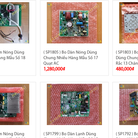
Dàn Nóng Dùng
( SP1805 ) Bo Dàn Nóng Dùng
( SP1803 ) 
ãng Mẫu Số 18
Chung Nhiều Hãng Mẫu Số 17
Dùng Chung
Quạt AC
Rắc 13 Châ
1,280,000₫
480,000₫
Dàn Nóng Dùng
( SP1799 ) Bo Dàn Lạnh Dùng
( SP1792 ) 