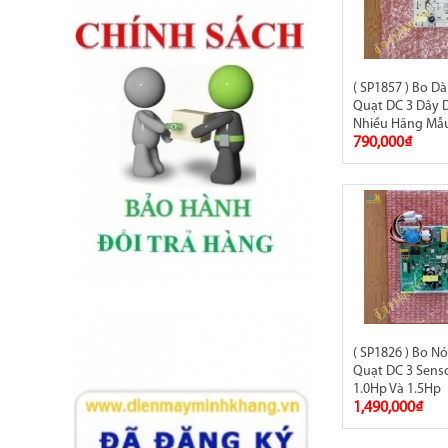
( SP1857 ) Bo D
Quạt DC 3 Dây
Nhiều Hãng Mẫu
790,000₫
( SP1826 ) Bo N
Quạt DC 3 Sens
1.0Hp Và 1.5Hp
1,490,000₫