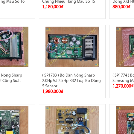
ãng Mẫu Số 16
Chung Nhiều Hãng Mẫu Số 15
Dòng XKH-
1,180,000₫
880,000₫
n Nóng Sharp
( SP1783 ) Bo Dàn Nóng Sharp
( SP1774 ) 
2 Công Suất
2.0Hp Và 2.5Hp R32 Loại Bo Dùng
Samsung Mã
5 Sensor
1,270,000₫
1,980,000₫