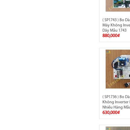
( SP1743 ) Bo D
Máy Không Inve
Dây Mẫu 1743
880,000₫
( SP1736 ) Bo D
Không Inverter
Nhiều Hãng Mẫu
630,000₫