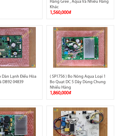
8
Hãng Gree , Aqua Và Nhiều Hãng
Khác
1,560,000₫
Bo Dàn Lạnh Điều Hòa
( SP1756 ) Bo Nóng Aqua Loại 1
 DB92 04839
Bo Quạt DC 5 Dây Dùng Chung
Nhiều Hãng
1,860,000₫