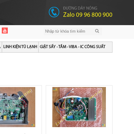
ĐƯỜNG DÂY NÓNG
Zalo 09 96 800 900
A
LINH KIỆN TỦ LẠNH
GIẶT SẤY - TẮM - VIBA - IC CÔNG SUẤT