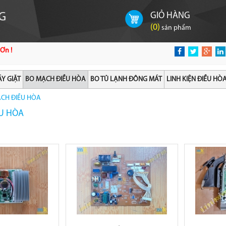
GIỎ HÀNG
(
0
)
sản phẩm
Ơn !
Y GIẶT
BO MẠCH ĐIỀU HÒA
BO TỦ LẠNH ĐÔNG MÁT
LINH KIỆN ĐIỀU HÒ
CH ĐIỀU HÒA
U HÒA