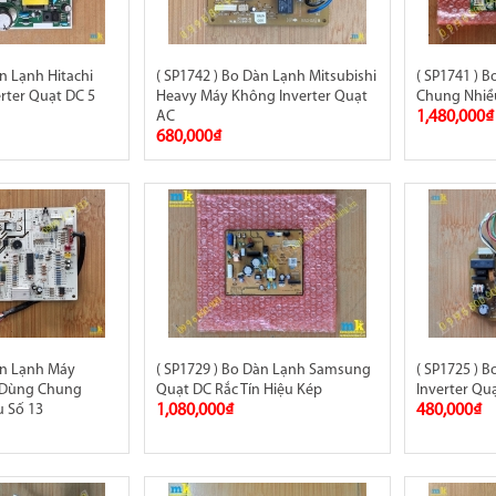
àn Lạnh Hitachi
( SP1742 ) Bo Dàn Lạnh Mitsubishi
( SP1741 ) 
rter Quạt DC 5
Heavy Máy Không Inverter Quạt
Chung Nhiề
AC
1,480,000₫
680,000₫
àn Lạnh Máy
( SP1729 ) Bo Dàn Lạnh Samsung
( SP1725 ) 
 Dùng Chung
Quạt DC Rắc Tín Hiệu Kép
Inverter Qu
 Số 13
1,080,000₫
480,000₫