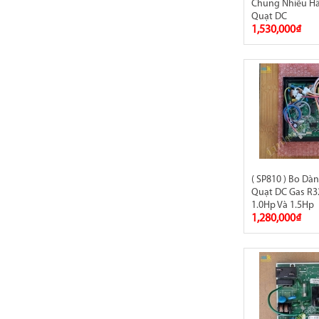
Chung Nhiều H
Quạt DC
1,530,000₫
( SP810 ) Bo Dà
Quạt DC Gas R3
1.0Hp Và 1.5Hp
1,280,000₫