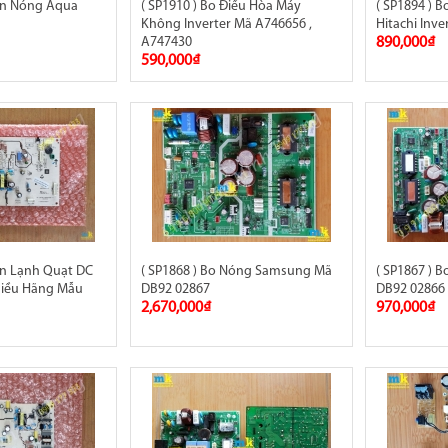
Dàn Nóng Aqua
( SP1910 ) Bo Điều Hòa Máy
( SP1894 ) 
Không Inverter Mã A746656 ,
Hitachi Inv
A747430
890,000₫
590,000₫
àn Lạnh Quạt DC
( SP1868 ) Bo Nóng Samsung Mã
( SP1867 )
iều Hãng Mẫu
DB92 02867
DB92 02866
2,670,000₫
970,000₫