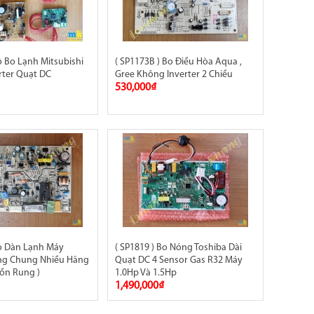
ộ Bo Lạnh Mitsubishi
( SP1173B ) Bo Điều Hòa Aqua ,
erter Quạt DC
Gree Không Inverter 2 Chiều
530,000₫
Bo Dàn Lạnh Máy
( SP1819 ) Bo Nóng Toshiba Dài
ùng Chung Nhiều Hãng
Quạt DC 4 Sensor Gas R32 Máy
ồn Rung )
1.0Hp Và 1.5Hp
1,490,000₫