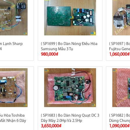
àn Lạnh Sharp
( SP1699 ) Bo Dàn Nóng Điều Hòa
( SP1697 ) 
4
Samsung Mẫu 3 Tụ
Fujitsu Gene
980,000₫
1,060,000₫
iều Hòa Toshiba
( SP1683 ) Bo Dàn Nóng Quạt DC 3
( SP1682 ) 
Mắt Nhận 6 Dây
Dây Máy 2.0Hp Và 2.5Hp
Dùng Chung
3,650,000₫
1,090,000₫