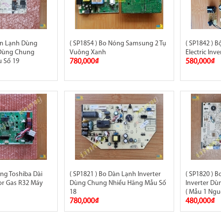
àn Lạnh Dùng
( SP1854 ) Bo Nóng Samsung 2 Tụ
( SP1842 ) B
 Dùng Chung
Vuông Xanh
Electric Inv
 Số 19
780,000₫
580,000₫
óng Toshiba Dài
( SP1821 ) Bo Dàn Lạnh Inverter
( SP1820 ) 
or Gas R32 Máy
Dùng Chung Nhiều Hãng Mẫu Số
Inverter D
18
( Mẫu 1 Ngu
780,000₫
480,000₫