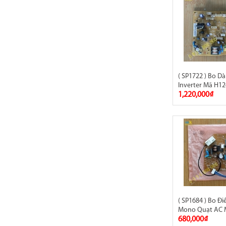
( SP1722 ) Bo D
Inverter Mã H12
1,220,000₫
( SP1684 ) Bo Đ
Mono Quạt AC 
680,000₫