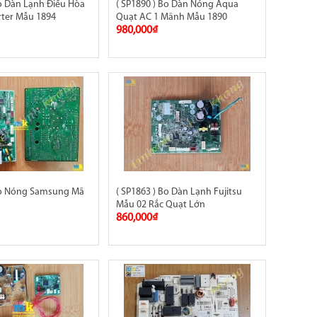
Bo Dàn Lạnh Điều Hòa
( SP1890 ) Bo Dàn Nóng Aqua
erter Mẫu 1894
Quạt AC 1 Mãnh Mẫu 1890
980,000₫
 Bo Nóng Samsung Mã
( SP1863 ) Bo Dàn Lạnh Fujitsu
Mẫu 02 Rắc Quạt Lớn
860,000₫