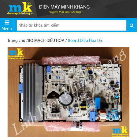
Menu
Trang chủ
/
BO MẠCH ĐIỀU HÒA
/
Board Điều Hòa LG