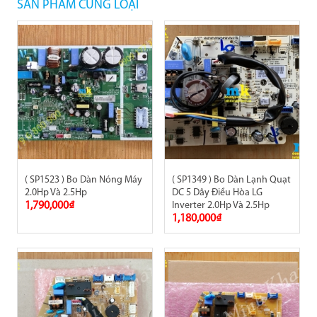
SẢN PHẨM CÙNG LOẠI
( SP1523 ) Bo Dàn Nóng Máy
( SP1349 ) Bo Dàn Lạnh Quạt
2.0Hp Và 2.5Hp
DC 5 Dây Điều Hòa LG
1,790,000₫
Inverter 2.0Hp Và 2.5Hp
1,180,000₫