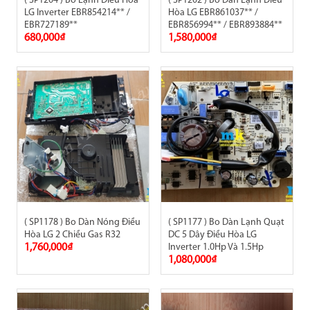
( SP1204 ) Bo Lạnh Điều Hòa
( SP1202 ) Bo Dàn Lạnh Điều
LG Inverter EBR854214** /
Hòa LG EBR861037** /
EBR727189**
EBR856994** / EBR893884**
680,000₫
1,580,000₫
( SP1178 ) Bo Dàn Nóng Điều
( SP1177 ) Bo Dàn Lạnh Quạt
Hòa LG 2 Chiều Gas R32
DC 5 Dây Điều Hòa LG
1,760,000₫
Inverter 1.0Hp Và 1.5Hp
1,080,000₫