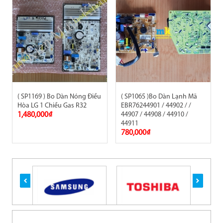
( SP1169 ) Bo Dàn Nóng Điều
( SP1065 )Bo Dàn Lạnh Mã
Hòa LG 1 Chiều Gas R32
EBR76244901 / 44902 / /
1,480,000₫
44907 / 44908 / 44910 /
44911
780,000₫