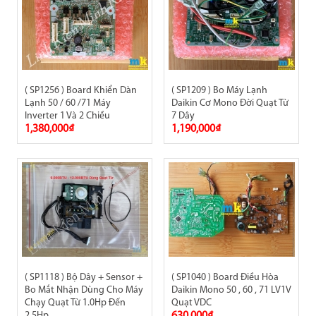
( SP1256 ) Board Khiển Dàn
( SP1209 ) Bo Máy Lạnh
Lạnh 50 / 60 /71 Máy
Daikin Cơ Mono Đời Quạt Từ
Inverter 1 Và 2 Chiều
7 Dây
1,380,000₫
1,190,000₫
( SP1118 ) Bộ Dây + Sensor +
( SP1040 ) Board Điều Hòa
Bo Mắt Nhận Dùng Cho Máy
Daikin Mono 50 , 60 , 71 LV1V
Chạy Quạt Từ 1.0Hp Đến
Quạt VDC
2.5Hp