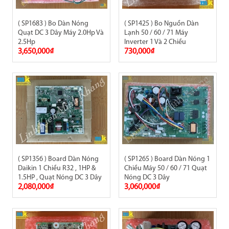
( SP1683 ) Bo Dàn Nóng
( SP1425 ) Bo Nguồn Dàn
Quạt DC 3 Dây Máy 2.0Hp Và
Lạnh 50 / 60 / 71 Máy
2.5Hp
Inverter 1 Và 2 Chiều
3,650,000₫
730,000₫
( SP1356 ) Board Dàn Nóng
( SP1265 ) Board Dàn Nóng 1
Daikin 1 Chiều R32 , 1HP &
Chiều Máy 50 / 60 / 71 Quạt
1.5HP , Quạt Nóng DC 3 Dây
Nóng DC 3 Dây
2,080,000₫
3,060,000₫