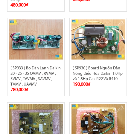
630,000₫
480,000₫
( SP933 ) Bo Dàn Lạnh Daikin
( SP930 ) Board Nguồn Dàn
20 - 25 - 35 QVMV , RVMV ,
Nóng Điều Hòa Daikin 1.0Hp
SVMV , TAVMV , SAVMV ,
và 1.5Hp Gas R22 Và R410
TVMV , UAVMV
190,000₫
780,000₫