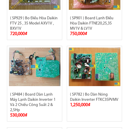
( SP929 ) Bo Điều Hòa Daikin
( SP901 ) Board Lạnh Điều
FTV 25 , 35 Model AXV1V ,
Hòa Daikin FTNE20,25,35
BXV1V
MV1V & LV1V
720,000₫
750,000₫
( SP484 ) Board Dàn Lạnh
( SP782 ) Bo Dàn Nóng
Máy Lạnh Daikin Inverter 1
Daikin Inverter FTKC35PVMV
Và 2 Chiều Công Suất 2 &
1,250,000₫
2,5Hp
530,000₫