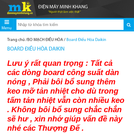
Menu
Trang chủ
/
BO MẠCH ĐIỀU HÒA
/
Board Điều Hòa Daikin
BOARD ĐIỀU HÒA DAIKIN
Lưu ý rất quan trọng : Tất cả
các dòng board công suất dàn
nóng , Phải bôi bổ sung thêm
keo mỡ tản nhiệt cho dù trong
tấm tản nhiệt vẫn còn nhiều keo
. Không bôi bổ sung chắc chắn
sẽ hư , xin nhớ giúp vấn đề này
nhé các Thượng Đế .