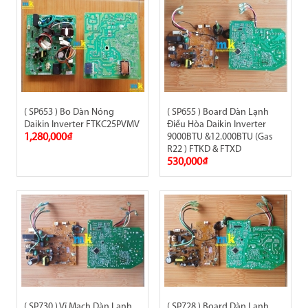
( SP653 ) Bo Dàn Nóng
( SP655 ) Board Dàn Lạnh
Daikin Inverter FTKC25PVMV
Điều Hòa Daikin Inverter
1,280,000₫
9000BTU &12.000BTU (Gas
R22 ) FTKD & FTXD
530,000₫
( SP730 ) Vĩ Mạch Dàn Lạnh
( SP728 ) Board Dàn Lạnh