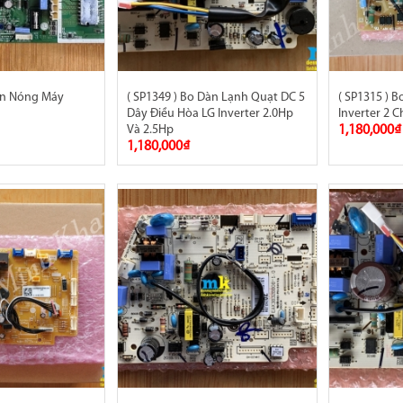
Dàn Nóng Máy
( SP1349 ) Bo Dàn Lạnh Quạt DC 5
( SP1315 ) 
Dây Điều Hòa LG Inverter 2.0Hp
Inverter 2 
Và 2.5Hp
1,180,000₫
1,180,000₫