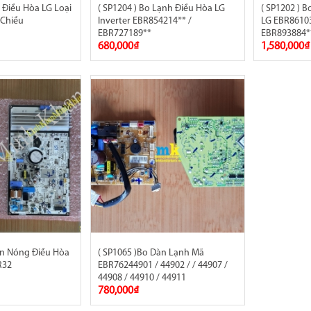
d Điều Hòa LG Loại
( SP1204 ) Bo Lạnh Điều Hòa LG
( SP1202 ) 
 Chiều
Inverter EBR854214** /
LG EBR86103
EBR727189**
EBR893884*
680,000₫
1,580,000₫
àn Nóng Điều Hòa
( SP1065 )Bo Dàn Lạnh Mã
R32
EBR76244901 / 44902 / / 44907 /
44908 / 44910 / 44911
780,000₫