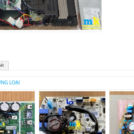
iết
NG LOẠI