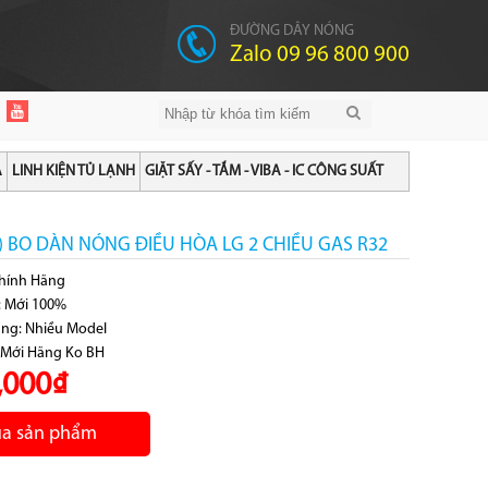
ĐƯỜNG DÂY NÓNG
Zalo 09 96 800 900
A
LINH KIỆN TỦ LẠNH
GIẶT SẤY - TẮM - VIBA - IC CÔNG SUẤT
 ) BO DÀN NÓNG ĐIỀU HÒA LG 2 CHIỀU GAS R32
Chính Hãng
g: Mới 100%
ung: Nhiều Model
 Mới Hãng Ko BH
,000₫
a sản phẩm