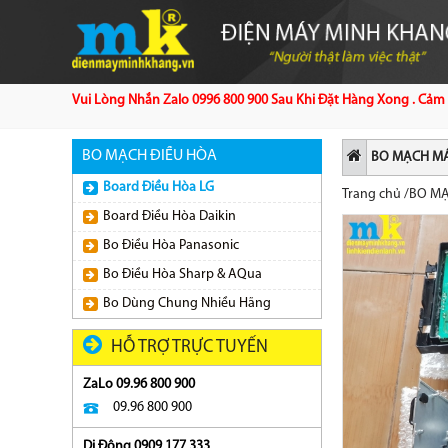
Vui Lòng Nhắn Zalo 0996 800 900 Sau Khi Đặt Hàng Xong . Cảm 
BO MẠCH ĐIỀU HÒA
BO MẠCH MÁ
Board Điều Hòa LG
Trang chủ
/
BO MẠ
Board Điều Hòa Daikin
Bo Điều Hòa Panasonic
Bo Điều Hòa Sharp & AQua
Bo Dùng Chung Nhiều Hãng
HỖ TRỢ TRỰC TUYẾN
ZaLo 09.96 800 900
09.96 800 900
Di Động 0909 177 333