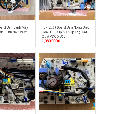
Board Dàn Lạnh Máy
( SP1293 ) Board Dàn Nóng Điều
Chiều EBR7624490**
Hòa LG 1.0Hp & 1.5Hp Loại Dài
Quạt VDC 5 Dây
1,080,000₫