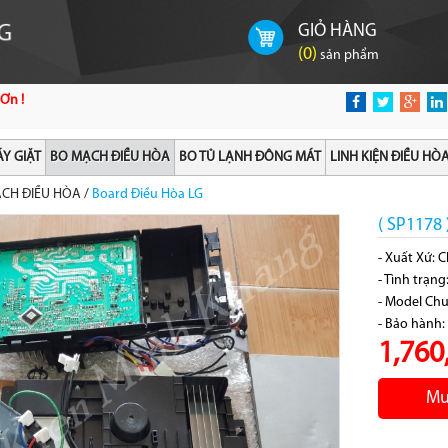
GIỎ HÀNG
(
0
)
sản phẩm
Ơn !
Y GIẶT
BO MẠCH ĐIỀU HÒA
BO TỦ LẠNH ĐÔNG MÁT
LINH KIỆN ĐIỀU HÒ
CH ĐIỀU HÒA
/
Board Điều Hòa LG
( SP1178
- Xuất Xứ: 
- Tình trạn
- Model Ch
- Bảo hành:
1,760
Mu