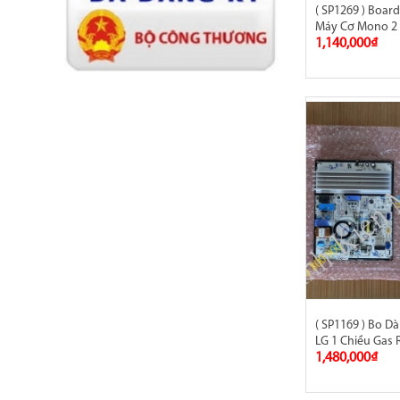
( SP1269 ) Boar
Máy Cơ Mono 2
1,140,000₫
( SP1169 ) Bo D
LG 1 Chiều Gas 
1,480,000₫