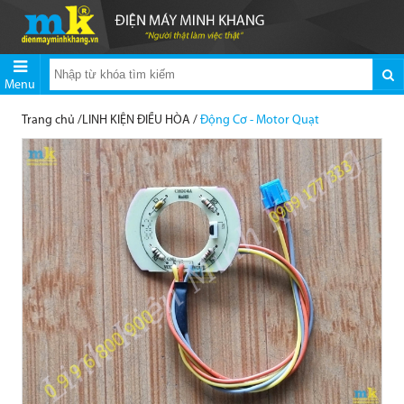
Menu
Trang chủ
/
LINH KIỆN ĐIỀU HÒA
/
Động Cơ - Motor Quạt