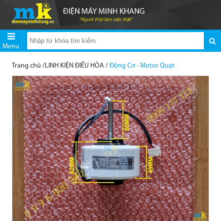
Menu
Trang chủ
/
LINH KIỆN ĐIỀU HÒA
/
Động Cơ - Motor Quạt