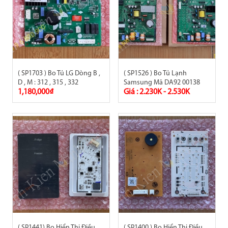
( SP1703 ) Bo Tủ LG Dòng B ,
( SP1526 ) Bo Tủ Lạnh
D , M : 312 , 315 , 332
Samsung Mã DA92 00138
1,180,000₫
Giá : 2.230K - 2.530K
( SP1441) Bo Hiển Thị Điều
( SP1400 ) Bo Hiển Thị Điều