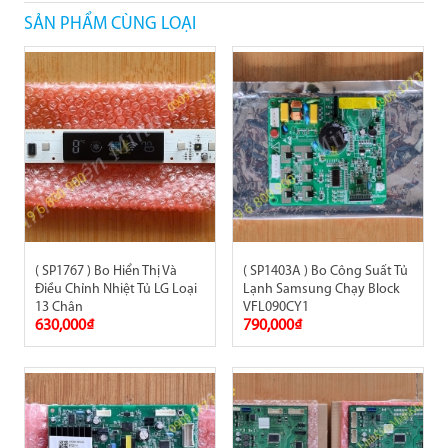
SẢN PHẨM CÙNG LOẠI
( SP1767 ) Bo Hiển Thị Và
( SP1403A ) Bo Công Suất Tủ
Điều Chỉnh Nhiệt Tủ LG Loại
Lạnh Samsung Chạy Block
13 Chân
VFL090CY1
630,000₫
790,000₫