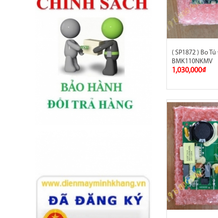
( SP1872 ) Bo T
BMK110NKMV
1,030,000₫