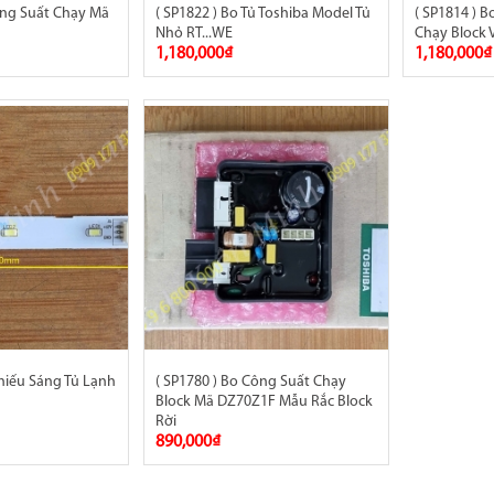
ông Suất Chạy Mã
( SP1822 ) Bo Tủ Toshiba Model Tủ
( SP1814 ) B
Nhỏ RT...WE
Chạy Block 
1,180,000₫
1,180,000₫
Chiếu Sáng Tủ Lạnh
( SP1780 ) Bo Công Suất Chạy
Block Mã DZ70Z1F Mẫu Rắc Block
Rời
890,000₫