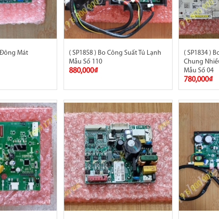
ủ Đông Mát
( SP1858 ) Bo Công Suất Tủ Lạnh
( SP1834 ) 
Mẫu Số 110
Chung Nhiề
880,000₫
Mẫu Số 04
780,000₫