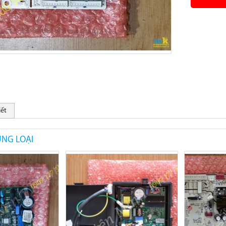
iết
NG LOẠI