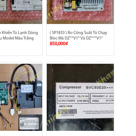
Bo Khiển Tủ Lạnh Dùng
( SP1833 ) Bo Công Suất Tủ Chạy
u Model Màu Trắng
Bloc Mã DZ**V1* Và DZ***V1*
850,000₫