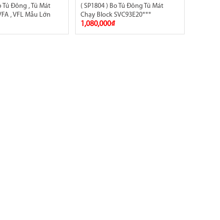
o Tủ Đông , Tủ Mát
( SP1804 ) Bo Tủ Đông Tủ Mát
VFA , VFL Mẫu Lớn
Chạy Block SVC93E20***
1,080,000₫