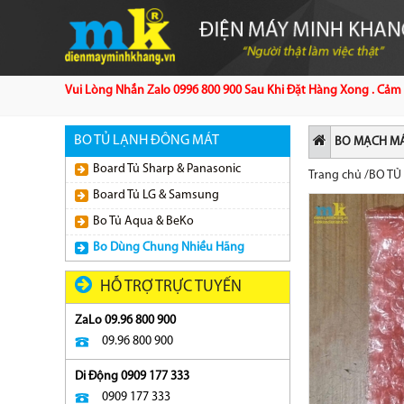
Vui Lòng Nhắn Zalo 0996 800 900 Sau Khi Đặt Hàng Xong . Cảm 
BO TỦ LẠNH ĐÔNG MÁT
BO MẠCH MÁ
Board Tủ Sharp & Panasonic
Trang chủ
/
BO TỦ
Board Tủ LG & Samsung
Bo Tủ Aqua & BeKo
Bo Dùng Chung Nhiều Hãng
HỖ TRỢ TRỰC TUYẾN
ZaLo 09.96 800 900
09.96 800 900
Di Động 0909 177 333
0909 177 333