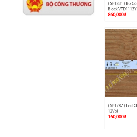
( SP1831 ) Bo C
Block VTD1113Y
860,000₫
( SP1787 ) Led 
12Vol
160,000₫