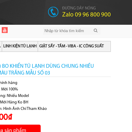
ĐƯỜNG DÂY NÓNG
Zalo 09 96 800 900
A
LINH KIỆN TỦ LẠNH
GIẶT SẤY - TẮM - VIBA - IC CÔNG SUẤT
5 ) BO KHIỂN TỦ LẠNH DÙNG CHUNG NHIỀU
ÀU TRẮNG MẪU SỐ 03
Chính hãng
g: Mới 100%
ung: Nhiều Model
 Mới Hãng Ko BH
m: Hình Ảnh Chỉ Tham Khảo
00₫
a sản phẩm