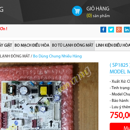
GIỎ HÀNG
(
0
)
sản phẩm
Ơn !
Y GIẶT
BO MẠCH ĐIỀU HÒA
BO TỦ LẠNH ĐÔNG MÁT
LINH KIỆN ĐIỀU HÒ
 LẠNH ĐÔNG MÁT
/
Bo Dùng Chung Nhiều Hãng
( SP182
MODEL M
- Xuất Xứ: 
- Tình trạn
- Model Ch
- Bảo hành:
- Lưu ý thê
750,0
Mu