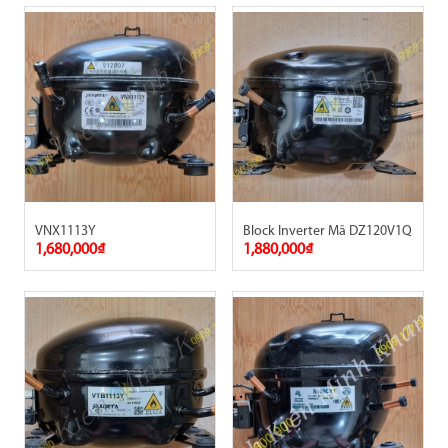
VNX1113Y
Block Inverter Mã DZ120V1Q
1,680,000₫
1,880,000₫