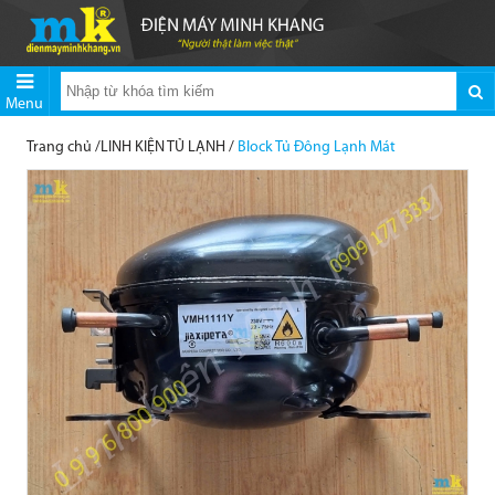
Menu
Trang chủ
/
LINH KIỆN TỦ LẠNH
/
Block Tủ Đông Lạnh Mát