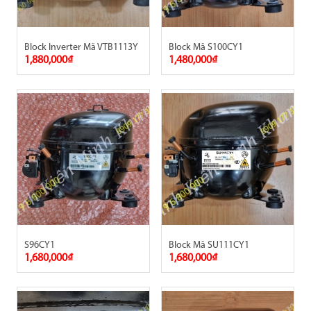
Block Inverter Mã VTB1113Y
Block Mã S100CY1
1,880,000₫
1,480,000₫
S96CY1
Block Mã SU111CY1
1,680,000₫
1,680,000₫