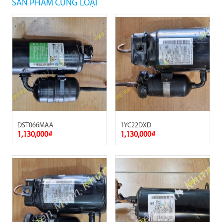
SẢN PHẨM CÙNG LOẠI
DST066MAA
1YC22DXD
1,130,000₫
1,130,000₫