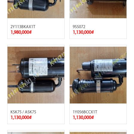
2Y113BKAX1T
9SS072
1,980,000₫
1,130,000₫
KSK75 / ASK75
1Y056BCCX1T
1,130,000₫
1,130,000₫