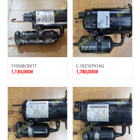
1Y056BCBX1T
C-1RZ107H1AG
1,130,000₫
1,780,000₫