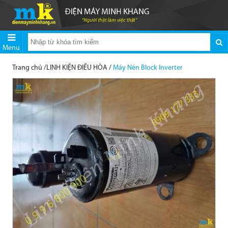
Menu
Trang chủ
/
LINH KIỆN ĐIỀU HÒA
/
Máy Nén Block Inverter