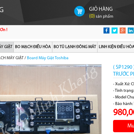
GIỎ HÀNG
(
0
)
sản phẩm
Ơn !
Y GIẶT
BO MẠCH ĐIỀU HÒA
BO TỦ LẠNH ĐÔNG MÁT
LINH KIỆN ĐIỀU HÒ
CH MÁY GIẶT
/
Board Máy Giặt Toshiba
( SP1290
TRƯỚC P
- Xuất Xứ: 
- Tình trạn
- Model Ch
- Bảo hành:
980,0
Mu