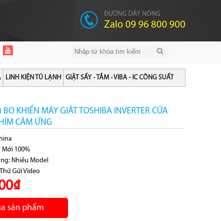
ĐƯỜNG DÂY NÓNG
Zalo 09 96 800 900
A
LINH KIỆN TỦ LẠNH
GIẶT SẤY - TẮM - VIBA - IC CÔNG SUẤT
 ) BO KHIỂN MÁY GIẶT TOSHIBA INVERTER CỬA
HÍM CẢM ỨNG
China
g: Mới 100%
ung: Nhiều Model
 Thử Gửi Video
00₫
a sản phẩm