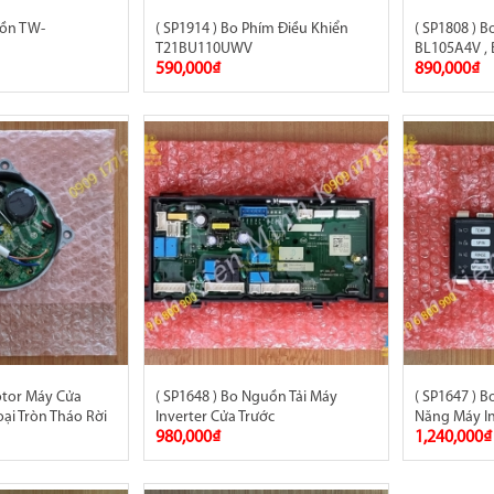
uồn TW-
( SP1914 ) Bo Phím Điều Khiển
( SP1808 ) 
T21BU110UWV
BL105A4V ,
590,000₫
890,000₫
otor Máy Cửa
( SP1648 ) Bo Nguồn Tải Máy
( SP1647 ) B
oại Tròn Tháo Rời
Inverter Cửa Trước
Năng Máy In
980,000₫
1,240,000₫