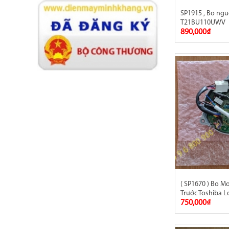
SP1915 , Bo ng
T21BU110UWV
890,000₫
( SP1670 ) Bo M
Trước Toshiba L
750,000₫