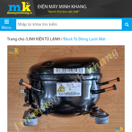
Menu
Trang chủ
/
LINH KIỆN TỦ LẠNH
/
Block Tủ Đông Lạnh Mát