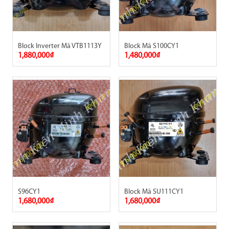
Block Inverter Mã VTB1113Y
Block Mã S100CY1
1,880,000₫
1,480,000₫
S96CY1
Block Mã SU111CY1
1,680,000₫
1,680,000₫