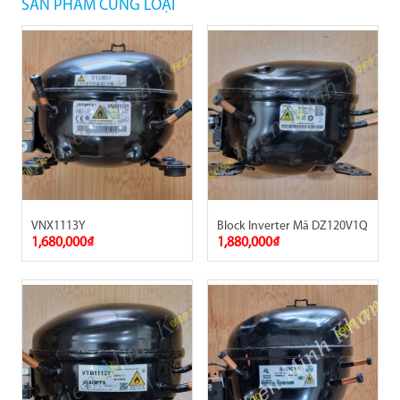
SẢN PHẨM CÙNG LOẠI
VNX1113Y
Block Inverter Mã DZ120V1Q
1,680,000₫
1,880,000₫